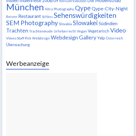
Indien
Modenschau
Indienreise 2008/09
Live
KonsumrEvolution
München
Qype
Qype-City-Night
Nitra
Photography
Sehenswürdigkeiten
Restaurant
Reisen
Schloss
SEM Photography
Slowakei
Südindien
Slovakia
Video
Trachten
Vegetarisch
Trachtenmode
Urheberrecht
Vegan
Webdesign Gallery
Yelp
Vimeo Staff Pick
Webdesign
Österreich
Überwachung
Werbeanzeige